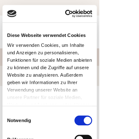
Ute Seidel
Psychol
o
gische Beraterin
Diese Webseite verwendet Cookies
Systemischer Coach
Bad Kissingen
Wir verwenden Cookies, um Inhalte
und Anzeigen zu personalisieren,
Kostenloses Erstgespräch - Tel.
0971-698 99 051
Funktionen für soziale Medien anbieten
ute.seidel1@gmx.net
zu können und die Zugriffe auf unsere
Website zu analysieren. Außerdem
Ablauf meiner Beratung
geben wir Informationen zu Ihrer
Verwendung unserer Website an
unsere Partner für soziale Medien,
Werbung und Analysen weiter. Unsere
Partner führen diese Informationen
Einwilligungsauswahl
möglicherweise mit weiteren Daten
Notwendig
zusammen, die Sie ihnen bereitgestellt
haben oder die sie im Rahmen Ihrer